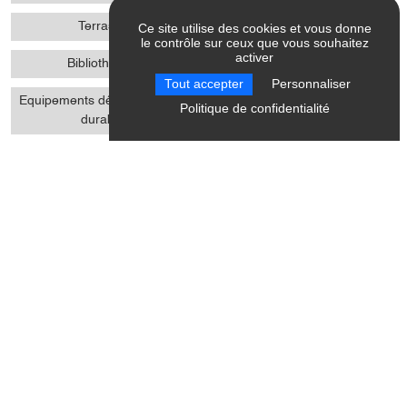
Terrasse
Barbecue
Ce site utilise des cookies et vous donne
le contrôle sur ceux que vous souhaitez
activer
Bibliothèque
Parking
Tout accepter
Personnaliser
Equipements développement
Entrée indépendante
Politique de confidentialité
durable
Jardin
Mitoyen propriétaire
Plain-Pied
Parking privé
Gestion des déchets
Epuration phytosanitaire
Récupérateurs d'eau de
Jeux de société
pluie
Parking gratuit
Activites