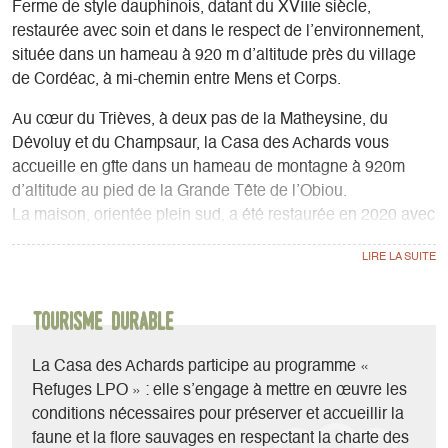
Ferme de style dauphinois, datant du XVIIIe siècle,
restaurée avec soin et dans le respect de l’environnement,
située dans un hameau à 920 m d’altitude près du village
de Cordéac, à mi-chemin entre Mens et Corps.
Au cœur du Trièves, à deux pas de la Matheysine, du
Dévoluy et du Champsaur, la Casa des Achards vous
accueille en gîte dans un hameau de montagne à 920m
d’altitude au pied de la Grande Tête de l’Obiou.
La maison, orientée plein sud, a été restaurée en 2020 avec
soin et dans le respect de l’environnement (matériaux
naturels, chauffage au bois, phyto-épuration, récupération
de l’eau de pluie). Elle a reçu le label de la Fondation du
Patrimoine.
Tourisme durable
Le gîte comprend une cuisine équipée, un coin séjour et 3
chambres indépendantes disposant chacune de leur salle
La Casa des Achards participe au programme «
d’eau.
Refuges LPO » : elle s’engage à mettre en œuvre les
Vous aurez accès à plusieurs parcours de randonnées au
conditions nécessaires pour préserver et accueillir la
départ de la maison (forêt domaniale de l’Obiou, alpage de
faune et la flore sauvages en respectant la charte des