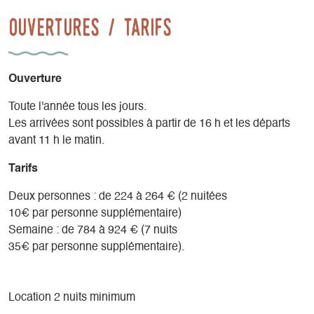
admirant la vue magnifique sur les champs en prairies
Ouvertures / tarifs
permanentes biologiques environnantes avec en fond la
chaine du Vercors.
Ouverture
Toute l'année tous les jours.
Les arrivées sont possibles à partir de 16 h et les départs
avant 11 h le matin.
Tarifs
Deux personnes : de 224 à 264 € (2 nuitées
10€ par personne supplémentaire)
Semaine : de 784 à 924 € (7 nuits
35€ par personne supplémentaire).
Location 2 nuits minimum