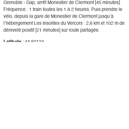
Grenoble - Gap, arrêt Monestier de Clermont [45 minutes].
Fréquence : 1 train toutes les 1 à 2 heures. Puis prendre le
vélo, depuis la gare de Monestier de Clermont jusqu’à
l’hébergement Les Insolites du Vercors : 2,6 km et 102 m de
dénivelé positif [21 minutes] sur route partagée.
Latitude
: 44.92124
Longitude
: 5.624536
Altitude
: 891m
Réserver