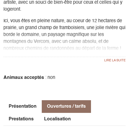
artiste, avec un souci de bien-être pour ceux et celles qui y
logeront.
Ici, vous êtes en pleine nature, au coeur de 12 hectares de
prairie, un grand champ de framboisiers, une jolie rivière qui
borde le domaine, un paysage magnifique sur les
montagnes du Vercors, avec un calme absolu, et de
nombreux chemins de randonnées au départ de la ferme !
Le coin cuisine est équipé d’un frigo, gaz et four, avec une
table et 4 chaises.
Le coin salon avec son poêle à bois et sa banquette
transformable en couchage 2 personnes (140*190) est un
Animaux acceptés
: non
véritable coin détente.
À l’étage, une chambre adulte avec un lit 2 places
(140*190) et de l’autre côté une alcôve séparée accueillera
les enfants avec 2 banquettes (90*170).
Présentation
Ouvertures / tarifs
Les toilettes et salle d’eau avec douche et lavabo sont au
rez-de-chaussée.
Prestations
Localisation
Une terrasse peut aussi vous permettre de vous reposer en