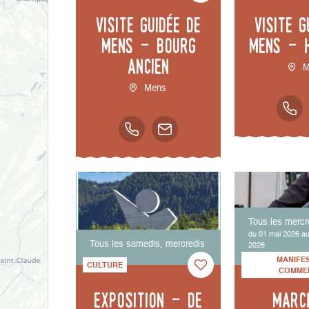
Visite guidée de
Visite g
Mens - bourg
Mens - 
ancien
M
Mens
Tous les mercr
du 01 mai 2026 a
Tous les samedis, mercredis
2026
MANIFE
CULTURE
COMME
Exposition - De
Marc