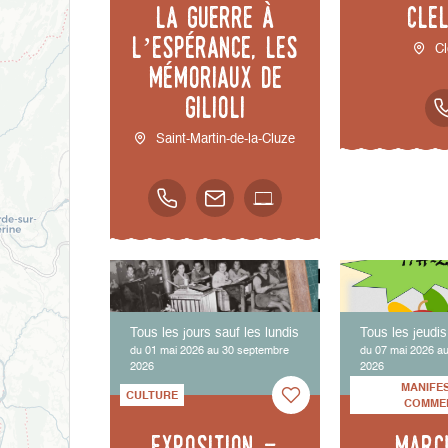
la guerre à
Cle
l’espérance, les
Cl
mémoriaux de
Gilioli
Saint-Martin-de-la-Cluze
Tous les jours sauf les lundis
Tous les jeudis
du 01 mai 2026 au 30 septembre
du 07 mai 2026 au
2026
2026
MANIFE
CULTURE
COMME
Exposition -
Marc