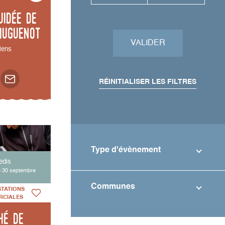
uidée de
Huguenot
VALIDER
ens
RÉINITIALISER LES FILTRES
Type d'évènement
edis
u 30 septembre
Communes
STATIONS
RCIALES
hé de