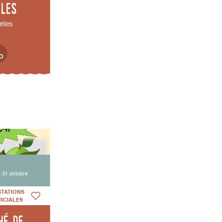
lles
elles
 31 octobre
STATIONS
RCIALES
hé de