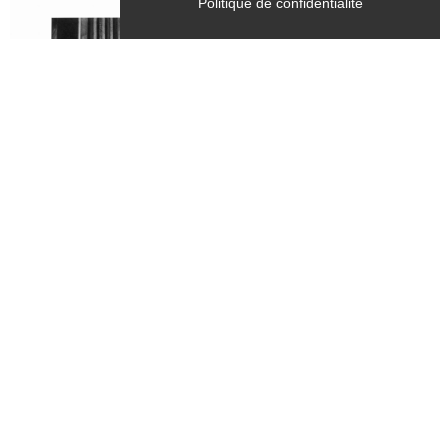
Politique de confidentialité
Tous les samedis, mercredis
du 28 juin 2026 au 28 septembre 2026
CULTURE
Exposition - "Dernière mouture",
photographies argentiques tirées sur
papier baryté - Bernard Fontanel
Chichilianne