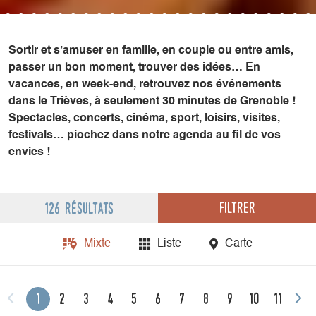
Sortir et s’amuser en famille, en couple ou entre amis,
passer un bon moment, trouver des idées… En
vacances, en week-end, retrouvez nos événements
dans le Trièves, à seulement 30 minutes de Grenoble !
Spectacles, concerts, cinéma, sport, loisirs, visites,
festivals… piochez dans notre agenda au fil de vos
envies !
Filtrer
126 résultats
Mixte
Liste
Carte
1
2
3
4
5
6
7
8
9
10
11