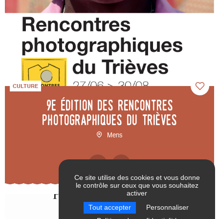
CULTURE
9e édition des Rencontres
photographiques du Trièves
Mens
Ce site utilise des cookies et vous donne
le contrôle sur ceux que vous souhaitez
activer
RÉINITIALISER LES
VALIDER
Tout accepter
Personnaliser
FILTRES