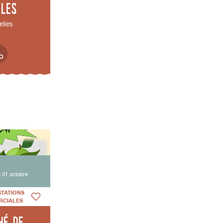
lles
elles
 31 octobre
STATIONS
RCIALES
hé de