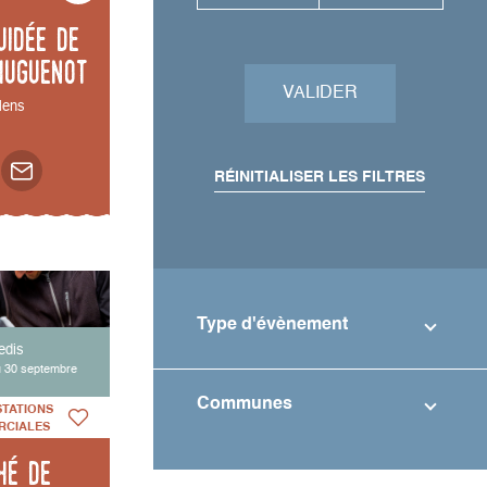
uidée de
Huguenot
VALIDER
ens
RÉINITIALISER LES FILTRES
Type d'évènement
edis
u 30 septembre
Communes
STATIONS
RCIALES
hé de