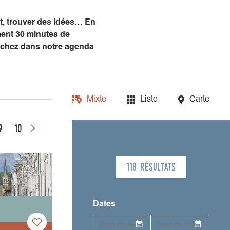
nt, trouver des idées… En
ment 30 minutes de
piochez dans notre agenda
Mixte
Liste
Carte
9
10
118 résultats
Dates