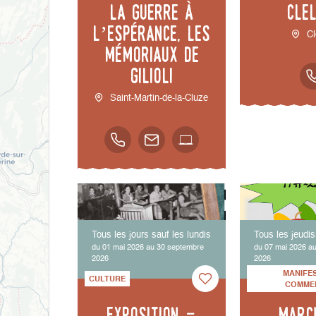
la guerre à
Cle
l’espérance, les
Cl
mémoriaux de
Gilioli
Saint-Martin-de-la-Cluze
Tous les jours sauf les lundis
Tous les jeudis
du 01 mai 2026 au 30 septembre
du 07 mai 2026 au
2026
2026
MANIFE
CULTURE
COMME
Exposition -
Marc