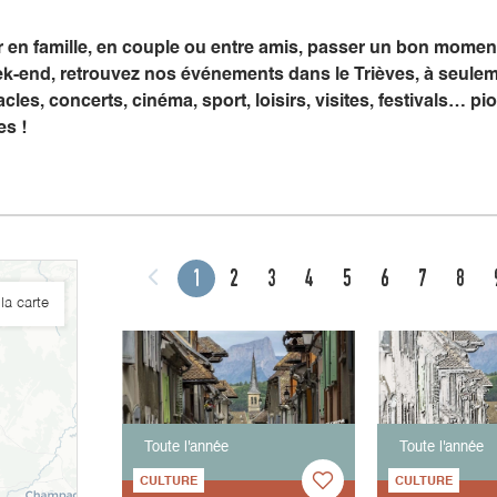
er en famille, en couple ou entre amis, passer un bon mome
k-end, retrouvez nos événements dans le Trièves, à seule
cles, concerts, cinéma, sport, loisirs, visites, festivals… 
es !
1
2
3
4
5
6
7
8
la carte
Toute l'année
Toute l'année
CULTURE
CULTURE