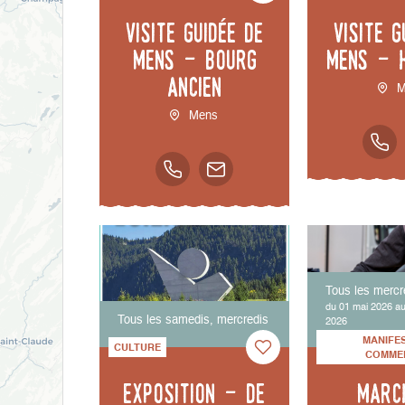
Visite guidée de
Visite g
Mens - bourg
Mens - 
ancien
M
Mens
Tous les mercr
du 01 mai 2026 a
Tous les samedis, mercredis
2026
MANIFE
CULTURE
COMME
Exposition - De
Marc