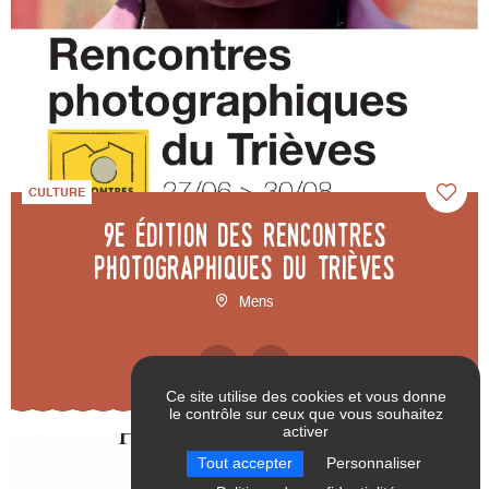
CULTURE
9e édition des Rencontres
photographiques du Trièves
Mens
Ce site utilise des cookies et vous donne
le contrôle sur ceux que vous souhaitez
activer
RÉINITIALISER LES
VALIDER
Tout accepter
Personnaliser
FILTRES