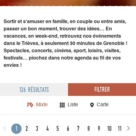
Sortir et s’amuser en famille, en couple ou entre amis,
passer un bon moment, trouver des idées… En
vacances, en week-end, retrouvez nos événements
dans le Trièves, à seulement 30 minutes de Grenoble !
Spectacles, concerts, cinéma, sport, loisirs, visites,
festivals… piochez dans notre agenda au fil de vos
envies !
Filtrer
126 résultats
Mixte
Liste
Carte
1
2
3
4
5
6
7
8
9
10
11