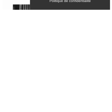
Politique de confidentialité
Tous les samedis, mercredis
du 28 juin 2026 au 28 septembre 2026
CULTURE
Exposition - "Dernière mouture",
photographies argentiques tirées sur
papier baryté - Bernard Fontanel
Chichilianne