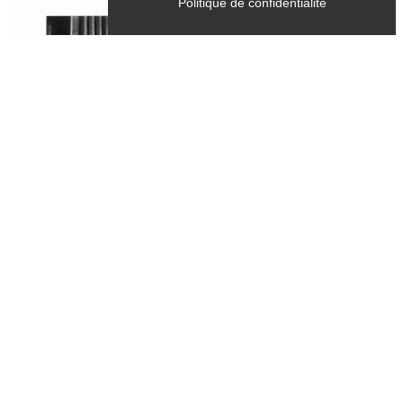
Politique de confidentialité
Tous les samedis, mercredis
du 28 juin 2026 au 28 septembre 2026
CULTURE
Exposition - "Dernière mouture",
photographies argentiques tirées sur
papier baryté - Bernard Fontanel
Chichilianne