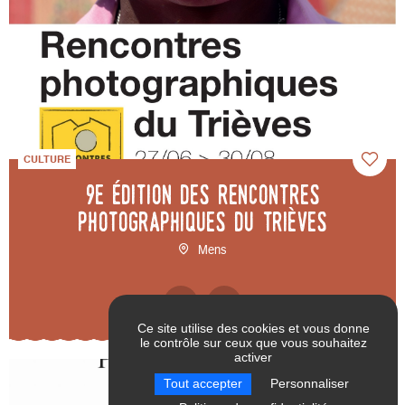
CULTURE
9e édition des Rencontres
photographiques du Trièves
Mens
Ce site utilise des cookies et vous donne
le contrôle sur ceux que vous souhaitez
activer
RÉINITIALISER LES
VALIDER
Tout accepter
Personnaliser
FILTRES