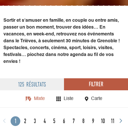
Sortir et s’amuser en famille, en couple ou entre amis,
passer un bon moment, trouver des idées… En
vacances, en week-end, retrouvez nos événements
dans le Trièves, à seulement 30 minutes de Grenoble !
Spectacles, concerts, cinéma, sport, loisirs, visites,
festivals… piochez dans notre agenda au fil de vos
envies !
Filtrer
125 résultats
Mixte
Liste
Carte
1
2
3
4
5
6
7
8
9
10
11