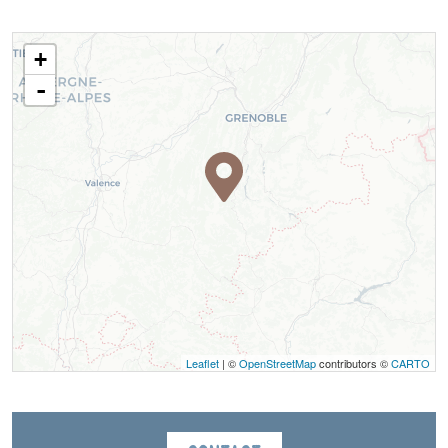
+
-
Leaflet
| ©
OpenStreetMap
contributors ©
CARTO