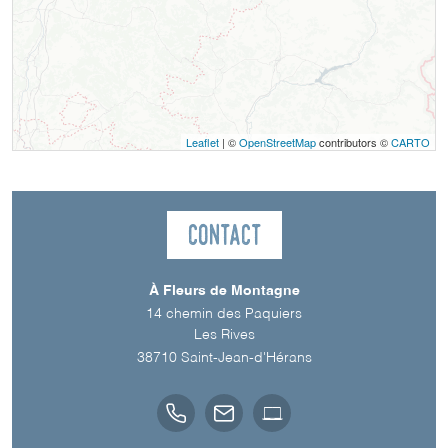
Leaflet
| ©
OpenStreetMap
contributors ©
CARTO
Contact
À Fleurs de Montagne
14 chemin des Paquiers
Les Rives
38710
Saint-Jean-d'Hérans