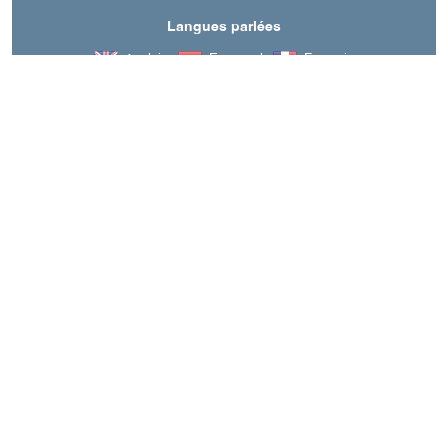
Langues parlées
Anglais
Espagnol
Français
A découvrir aussi