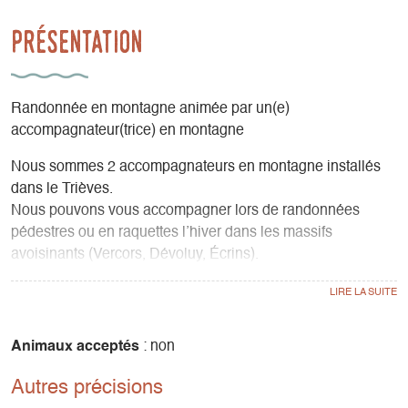
Présentation
Randonnée en montagne animée par un(e)
accompagnateur(trice) en montagne
Nous sommes 2 accompagnateurs en montagne installés
dans le Trièves.
Nous pouvons vous accompagner lors de randonnées
pédestres ou en raquettes l’hiver dans les massifs
avoisinants (Vercors, Dévoluy, Écrins).
Nous sommes spécialisés dans l'animation nature pour les
familles, les groupes, les comités d’entreprise, les centres
de vacances et les scolaires. L'occasion d'apprendre tout
en s'amusant !
Animaux acceptés
: non
Autres précisions