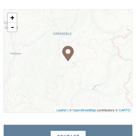
+
-
Leaflet
| ©
OpenStreetMap
contributors ©
CARTO