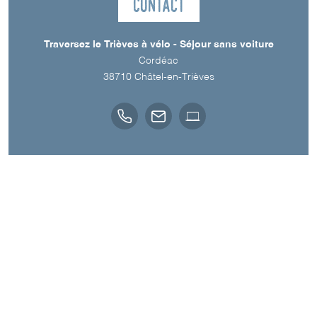
Contact
Traversez le Trièves à vélo - Séjour sans voiture
Cordéac
38710
Châtel-en-Trièves
Langue parlée
Français
Téléchargements