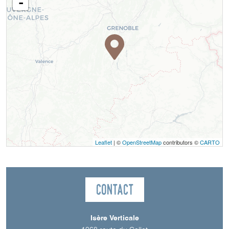
-
Leaflet
| ©
OpenStreetMap
contributors ©
CARTO
Contact
Isère Verticale