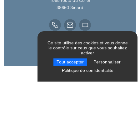
1068 route du Collet
38650
Sinard
Ce site utilise des cookies et vous donne
Langue parlée
le contrôle sur ceux que vous souhaitez
activer
Anglais
Tout accepter
Personnaliser
Politique de confidentialité
A découvrir aussi