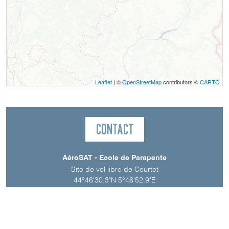
Leaflet
| ©
OpenStreetMap
contributors ©
CARTO
Contact
AéroSAT - Ecole de Parapente
Site de vol libre de Courtet
44°46'30.3"N 5°46'52.9"E
38710
Saint-Baudille-et-Pipet