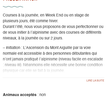
Courses à la journée, en Week End ou en stage de
plusieurs jours, été comme hiver.
Durant l’été, nous vous proposons de vous perfectionner ou
de vous initier à l’alpinisme avec des courses de différents
niveaux, à la journée ou sur 2 jours.
– Initiation : L’Ascension du Mont Aiguille par la voie
normale est accessible à des personnes débutantes qui
n’ont jamais pratiqué l’alpinisme (niveau facile en escalade
: niveau III). Néanmoins elle nécessite une bonne condition
physique car elle se fait à la journée.
– Perfectionnement : Nos guides de Haute Montagne vous
proposent de nombreuses Courses dans les ALPES :
Face Nord de l’Obiou
Animaux acceptés
: non
Les Gémeaux (Mt Aiguille)
Arêtes du Gerbier