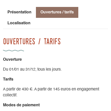
Arête Nord de l’Olan
Arête des Murois
Présentation
Ouvertures / tarifs
La Meije – La Grave
Les Rouies, Le Gio bernet
Localisation
L’étendard
La Voie Normale du Mont Blanc…
Ouvertures / tarifs
Ouverture
Du 01/01 au 31/12, tous les jours.
Tarifs
A partir de 430 €. A partir de 145 euros en engagement
collectif.
Modes de paiement