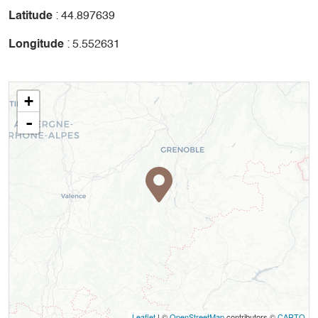
Latitude
: 44.897639
Longitude
: 5.552631
+
-
Leaflet
| ©
OpenStreetMap
contributors ©
CARTO