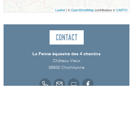
Leaflet
| ©
OpenStreetMap
contributors ©
CARTO
Contact
La Ferme équestre des 4 chemins
Château Vieux
38930
Chichilianne
Langues parlées
Anglais
Français