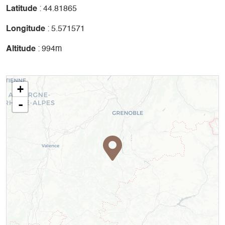
Latitude
: 44.81865
Longitude
: 5.571571
Altitude
: 994m
+
-