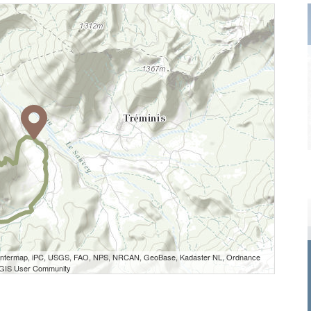
 Intermap, iPC, USGS, FAO, NPS, NRCAN, GeoBase, Kadaster NL, Ordnance
e GIS User Community