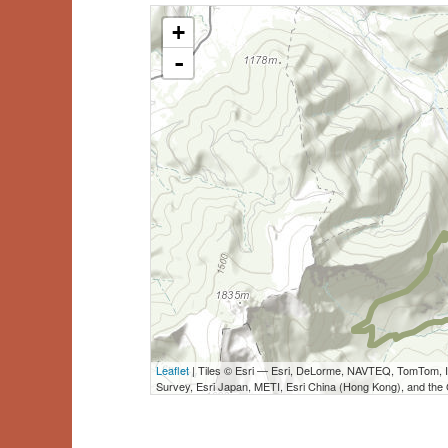
+
-
Leaflet
| Tiles © Esri — Esri, DeLorme, NAVTEQ, TomTom,
Survey, Esri Japan, METI, Esri China (Hong Kong), and th