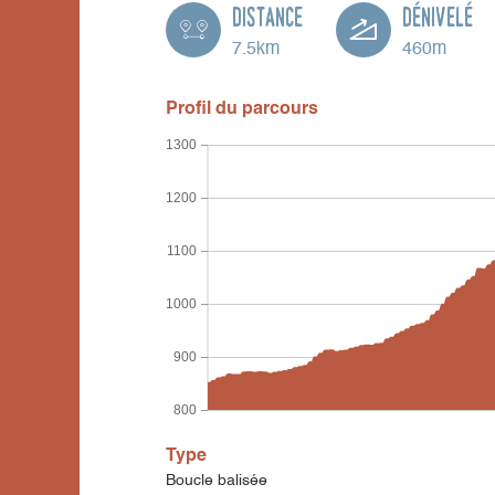
Distance
Dénivelé
7.5km
460m
Profil du parcours
1300
1200
1100
1000
900
800
Type
Boucle balisée