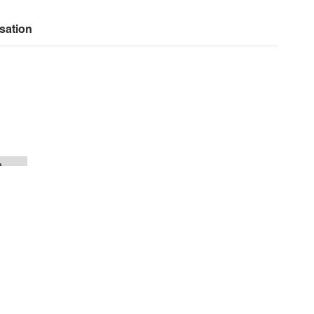
sation
t
sation