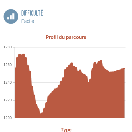
Difficulté
Facile
Profil du parcours
1280
1260
1240
1220
1200
Type