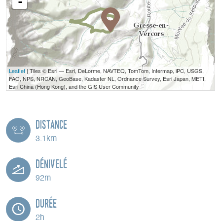
-
Leaflet
| Tiles © Esri — Esri, DeLorme, NAVTEQ, TomTom, Intermap, iPC, USGS,
FAO, NPS, NRCAN, GeoBase, Kadaster NL, Ordnance Survey, Esri Japan, METI,
Esri China (Hong Kong), and the GIS User Community
Distance
3.1km
Dénivelé
92m
Durée
2h