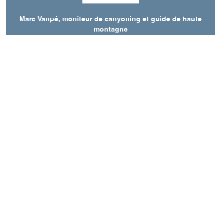
Marc Vanpé, moniteur de canyoning et guide de haute
montagne
155 chemin des Charreyres
38650
Saint-Andéol
Langues parlées
Anglais
Français
A découvrir aussi