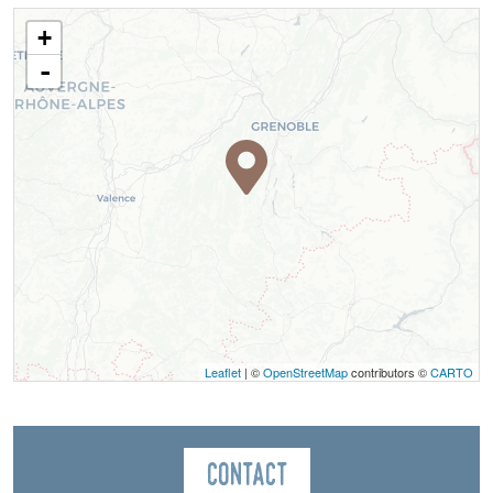
+
-
Leaflet
| ©
OpenStreetMap
contributors ©
CARTO
Contact