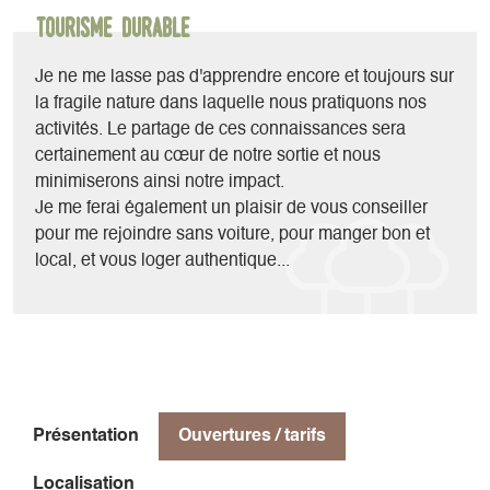
- VTT, VAE : travaillons ensemble la technique de pilotage
Tourisme durable
sur les plus beaux itinéraires du balcon est du Vercors,
organisons un raid itinérant sur plusieurs jours.
Je ne me lasse pas d'apprendre encore et toujours sur
- Canyoning : sensation et rafraîchissement garantie dans le
la fragile nature dans laquelle nous pratiquons nos
canyon des moules marinières à deux pas de chez moi ou
activités. Le partage de ces connaissances sera
dans un autre canyon du Vercors.
certainement au cœur de notre sortie et nous
- Alpinisme : grimpez au sommet du mythique Mont Aiguille
minimiserons ainsi notre impact.
sur les traces d'Antoine de Ville en 1492, traversez les
Je me ferai également un plaisir de vous conseiller
fameuses arêtes du Gerbier entre ciel et rocher ou pénétrez
pour me rejoindre sans voiture, pour manger bon et
dans les entrailles des hauts plateaux du Vercors par la
local, et vous loger authentique...
grande faille du rocher du Parquet.
- Randonnée : en bivouac ou à la journée découvrons la
flore et la faune exceptionnelles des hauts plateaux du
Vercors.
- Escalade : initiez vous ou perfectionnez votre gestuelle sur
l'un des nombreux sites d'escalade sportive, tester
Présentation
Ouvertures / tarifs
l'originalité de l'escalade sur des arbres spécialement
préparés ou lancez vous dans les grandes voies mythique
Localisation
du Vercors ou du Dévoluy.