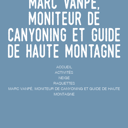
Marc Vanpé,
moniteur de
canyoning et guide
de haute montagne
ACCUEIL
ACTIVITÉS
NEIGE
RAQUETTES
MARC VANPÉ, MONITEUR DE CANYONING ET GUIDE DE HAUTE
MONTAGNE