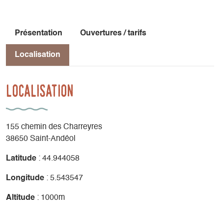
Je suis agréé par l'éducation nationale pour la randonnée à
pied et en raquette, le VTT et l'escalade...
Je suis aussi à votre écoute pour réaliser avec vous les
Présentation
Ouvertures / tarifs
projets dont vous rêvez.
Localisation
Localisation
155 chemin des Charreyres
38650 Saint-Andéol
Latitude
: 44.944058
Longitude
: 5.543547
Altitude
: 1000m