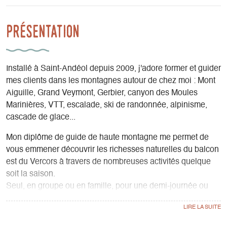
Présentation
Installé à Saint-Andéol depuis 2009, j'adore former et guider
mes clients dans les montagnes autour de chez moi : Mont
Aiguille, Grand Veymont, Gerbier, canyon des Moules
Marinières, VTT, escalade, ski de randonnée, alpinisme,
cascade de glace...
Mon diplôme de guide de haute montagne me permet de
vous emmener découvrir les richesses naturelles du balcon
est du Vercors à travers de nombreuses activités quelque
soit la saison.
Seul, en groupe ou en famille, pour une demi-journée ou
pour une semaine complète, je peux composer avec vous
un programme d'activités variées et adaptées à vos
capacités physiques.