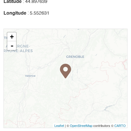
Latitude
: 44.897639
Longitude
: 5.552631
+
-
Leaflet
| ©
OpenStreetMap
contributors ©
CARTO