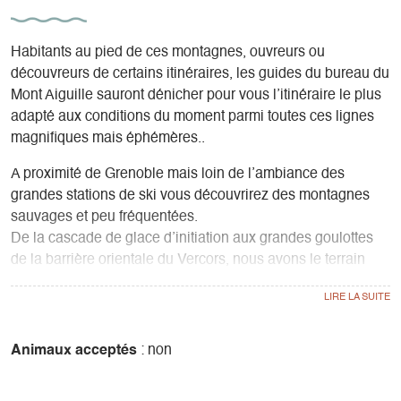
Habitants au pied de ces montagnes, ouvreurs ou
découvreurs de certains itinéraires, les guides du bureau du
Mont Aiguille sauront dénicher pour vous l’itinéraire le plus
adapté aux conditions du moment parmi toutes ces lignes
magnifiques mais éphémères..
A proximité de Grenoble mais loin de l’ambiance des
grandes stations de ski vous découvrirez des montagnes
sauvages et peu fréquentées.
De la cascade de glace d’initiation aux grandes goulottes
de la barrière orientale du Vercors, nous avons le terrain
idéal pour progresser sereinement vers l’autonomie.
Stages de plusieurs jours, journée découverte ou itinéraire
de votre choix, n’hésitez pas à nous contacter.
Animaux acceptés
: non
Pour partir en cascade il vous faut :