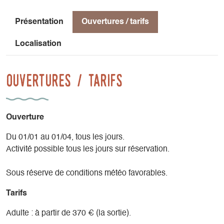
Chaussures d’alpinisme
Sac à dos montagne (35l)
Présentation
Ouvertures / tarifs
Veste,gants,bonnet…
Gourde isotherme,pik-nik
Localisation
Lunettes soleil
Ouvertures / tarifs
Nous vous fournissons le matériel : Baudriers, Casques,
piolets…
Découvrez aussi le Dry Tooling : de l'escalade avec piolets
Ouverture
et crampons !
Du 01/01 au 01/04, tous les jours.
Activité possible tous les jours sur réservation.
Sous réserve de conditions météo favorables.
Tarifs
Adulte : à partir de 370 € (la sortie).