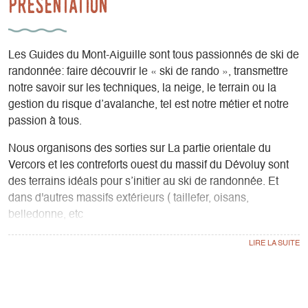
Présentation
Les Guides du Mont-Aiguille sont tous passionnés de ski de
randonnée: faire découvrir le « ski de rando », transmettre
notre savoir sur les techniques, la neige, le terrain ou la
gestion du risque d’avalanche, tel est notre métier et notre
passion à tous.
Nous organisons des sorties sur La partie orientale du
Vercors et les contreforts ouest du massif du Dévoluy sont
des terrains idéals pour s’initier au ski de randonnée. Et
dans d'autres massifs extérieurs ( taillefer, oisans,
belledonne, etc
Notre connaissance du terrain nous permettra de visiter les
belles combes tout en évitant les zones de forêt dense. Ici, il
n’y a pas de « grosses » stations de ski, la montagne est
restée calme et sauvage.
Les randonnées à ski se déroulent souvent avec la majesté