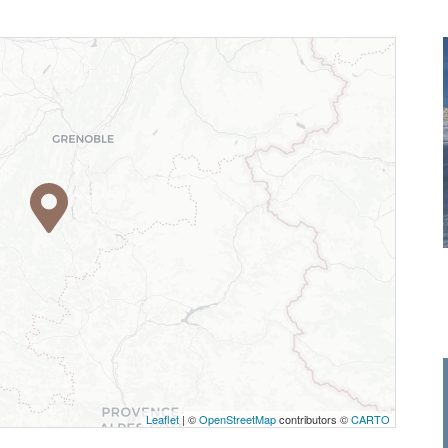
Leaflet
| ©
OpenStreetMap
contributors ©
CARTO