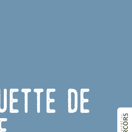
quette de
e