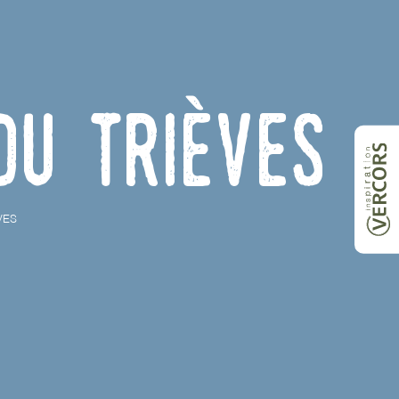
du Trièves
VES