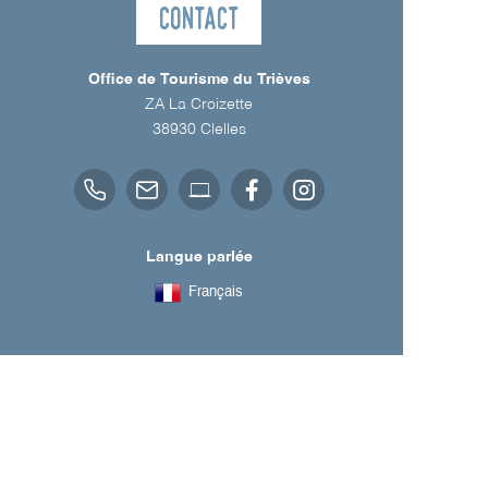
Contact
Office de Tourisme du Trièves
ZA La Croizette
38930
Clelles
Langue parlée
Français