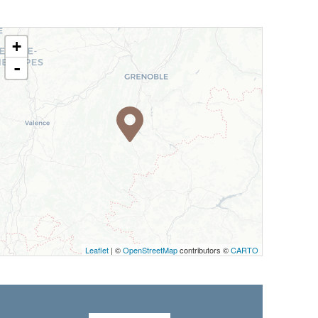
+
-
Leaflet
| ©
OpenStreetMap
contributors ©
CARTO