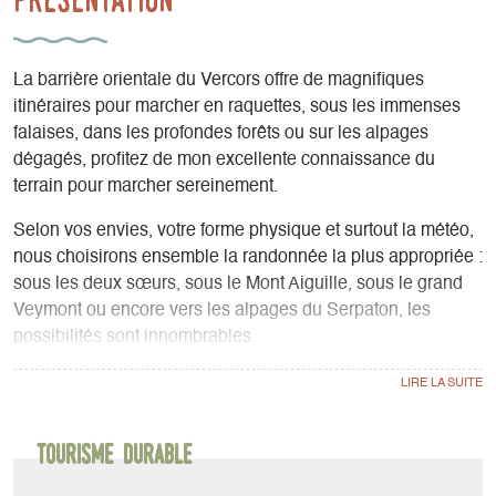
La barrière orientale du Vercors offre de magnifiques
itinéraires pour marcher en raquettes, sous les immenses
falaises, dans les profondes forêts ou sur les alpages
dégagés, profitez de mon excellente connaissance du
terrain pour marcher sereinement.
Selon vos envies, votre forme physique et surtout la météo,
nous choisirons ensemble la randonnée la plus appropriée :
sous les deux sœurs, sous le Mont Aiguille, sous le grand
Veymont ou encore vers les alpages du Serpaton, les
possibilités sont innombrables.
Nous apprendrons entre autre à lire le terrain, à analyser le
manteau neigeux, à glisser de manière ludique et à gérer
notre effort et notre matériel....
Je vous prêterai les raquettes à neige ainsi que tout le
Tourisme durable
matériel de sécurité (DVA, pelle, sonde) , un sac à dos