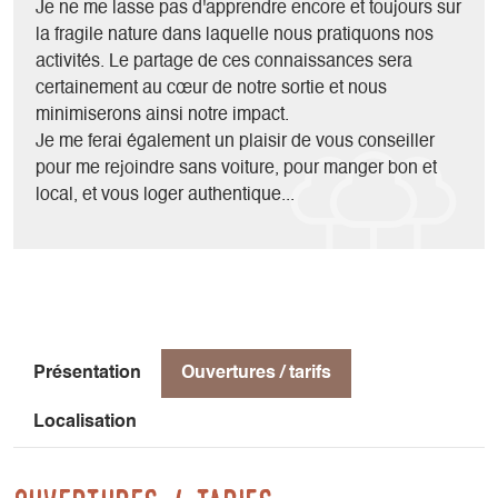
adapté et des bâtons si nécessaire.
Je ne me lasse pas d'apprendre encore et toujours sur
Nous apprendrons à reconnaître les traces d'animaux à
la fragile nature dans laquelle nous pratiquons nos
imaginer leur vie hivernale grâce aux indices trouvé sur le
activités. Le partage de ces connaissances sera
terrain, nous pourrons construire un igloo, nous initier à la
certainement au cœur de notre sortie et nous
recherche Détecteur de Victimes en Avalanches ou encore
minimiserons ainsi notre impact.
dormir une ou plusieurs nuits en cabane.
Je me ferai également un plaisir de vous conseiller
Pour les plus audacieux, la traversée des hauts plateaux du
pour me rejoindre sans voiture, pour manger bon et
Vercors au cœur de l'hiver représente une des plus belles
local, et vous loger authentique...
immersions dans la nature hivernale que l'on puisse
imaginer...
Présentation
Ouvertures / tarifs
Localisation