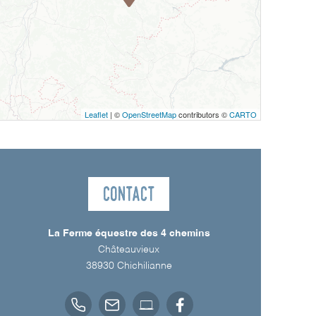
Leaflet
| ©
OpenStreetMap
contributors ©
CARTO
Contact
La Ferme équestre des 4 chemins
Châteauvieux
38930
Chichilianne