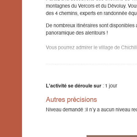
montagnes du Vercors et du Dévoluy. Vous
des 4 chemins, experts en randonnée équ
De nombreux itinéraires sont disponibles 
panoramique des alentours !
Vous pourrez admirer le village de Chichili
Promenade demi-journée 3h en matinée o
Déroulement : préparation des chevaux, mis
l'adéquation cheval-cavalier, départ en p
L'activité se déroule sur
: 1 jour
Promenade journée : 4 à 6 heures à cheval
Autres précisions
Déroulement : préparation des chevaux, mis
pour la journée, avec pause pique-nique si
Niveau demandé :il n’y a aucun niveau requ
Pique-nique non inclus à réserver si besoi
Les deux formules existent avec soit niveau
du trot et un peu de galop si le groupe le 