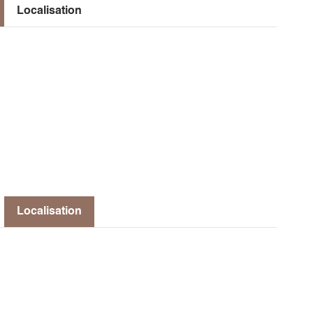
Localisation
lures, avec 2-3 galops dans la promenade.
vous accueillir également, il y a une aire de pique-
Localisation