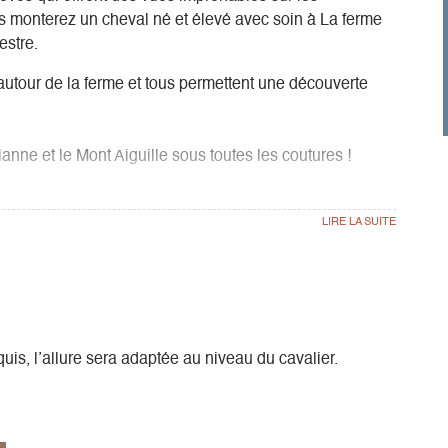
 monterez un cheval né et élevé avec soin à La ferme
estre.
autour de la ferme et tous permettent une découverte
anne et le Mont Aiguille sous toutes les coutures !
u après-midi.
e en selle, petit parcours en carrière pour vérifier
romenade pour 2h, puis retour et soins aux chevaux.
 selon le niveau à cheval.
e en selle et petite mise en route en carrière, départ
este...puis retour aux écuries, soins aux chevaux.
is, l’allure sera adaptée au niveau du cavalier.
n.
 débutant : explication des bases, possibilité de faire
permet.