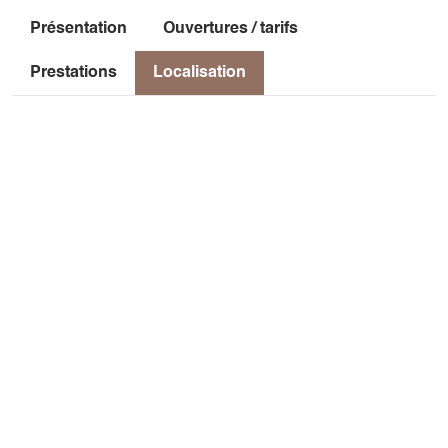
Présentation
Ouvertures / tarifs
Prestations
Localisation
Localisation
18 rue de la chapelle
La Richardière
38930 Chichilianne
Exceptionnellement situé au pied du Mont Aiguille dans le
Parc Régional du Vercors aux portes de la plus grande
réserve naturelle de France, notre hôtel-Restaurant vous
réserve une bonne table et un accueil chaleureux. Dans un
cadre verdoyant, calme et repos vous attendent pour un
séjour privilégié.