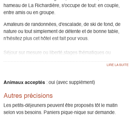
hameau de La Richardière, s'occupe de tout: en couple,
entre amis ou en groupe.
Amateurs de randonnées, d'escalade, de ski de fond, de
nature ou tout simplement de détente et de bonne table,
n'hésitez plus cet hôtel est fait pour vous.
Séjour sur mesure ou liberté,stages thématiques ou
découvertes. Ce lieu vous surprendra en toutes saisons!
Un espace détente vous y attend (en supplément) : jacuzzi,
sauna, hammam, bassin aqua ludique ainsi qu'une salle de
Animaux acceptés
: oui (avec supplément)
massage sur réservation.
Autres précisions
Parking gratuit et garage fermé pour motos et vélos (suivant
Les petits-déjeuners peuvent être proposés tôt le matin
la place disponible).
selon vos besoins. Paniers pique-nique sur demande.