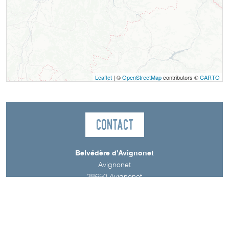
Leaflet
| ©
OpenStreetMap
contributors ©
CARTO
Contact
Belvédère d'Avignonet
Avignonet
38650
Avignonet