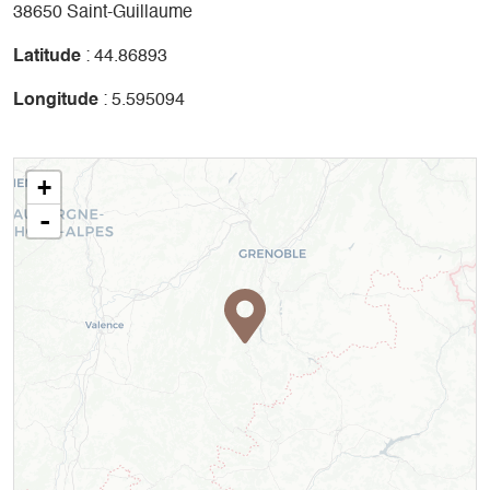
38650 Saint-Guillaume
Latitude
: 44.86893
Longitude
: 5.595094
+
-