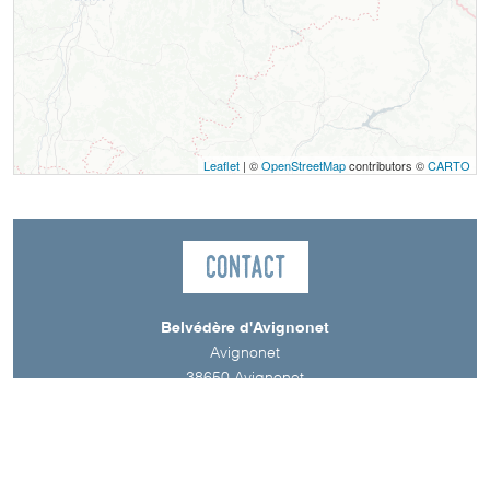
Leaflet
| ©
OpenStreetMap
contributors ©
CARTO
Contact
Belvédère d'Avignonet
Avignonet
38650
Avignonet