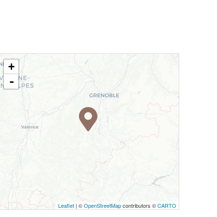
+
-
Leaflet
| ©
OpenStreetMap
contributors ©
CARTO