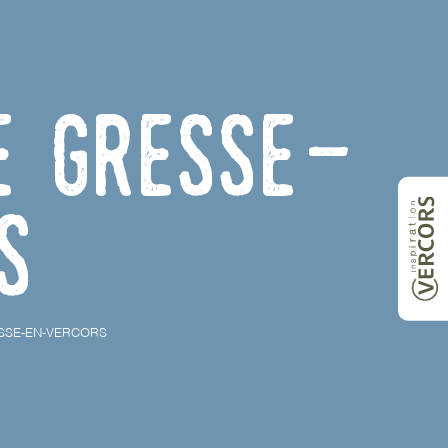
e Gresse-
s
SSE-EN-VERCORS