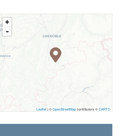
+
-
Leaflet
| ©
OpenStreetMap
contributors ©
CARTO