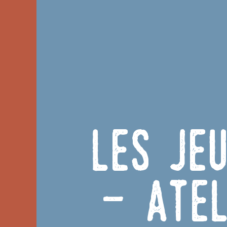
Les je
- Atel