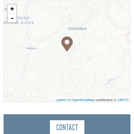
+
-
Leaflet
| ©
OpenStreetMap
contributors ©
CARTO
Contact