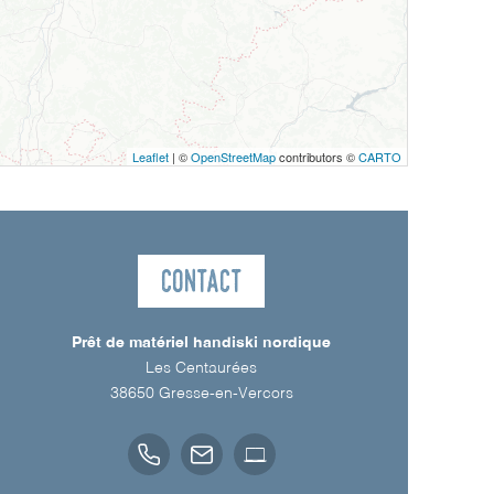
Leaflet
| ©
OpenStreetMap
contributors ©
CARTO
Contact
Prêt de matériel handiski nordique
Les Centaurées
38650
Gresse-en-Vercors