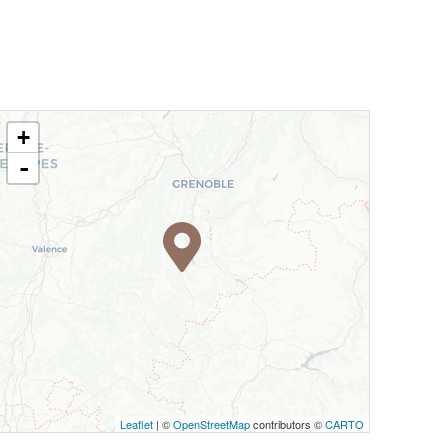
+
-
Leaflet
| ©
OpenStreetMap
contributors ©
CARTO