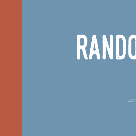
Rand
ACC