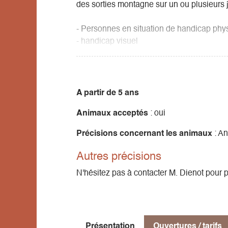
des sorties montagne sur un ou plusieurs jo
- Personnes en situation de handicap phy
- handicap visuel
- personne âgée ayant des difficultés de mo
- des randonnées familles avec ânes bâté
A partir de 5 ans
Animaux acceptés
: oui
Précisions concernant les animaux
: An
Autres précisions
N'hésitez pas à contacter M. Dienot pour p
Présentation
Ouvertures / tarifs