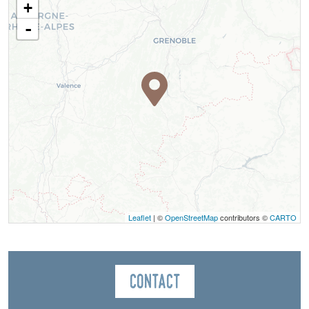
+
-
Leaflet
| ©
OpenStreetMap
contributors ©
CARTO
Contact