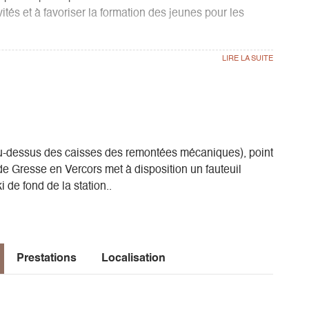
tés et à favoriser la formation des jeunes pour les
b, BEGAG « Bouge Et Glisse A Gresse », la découverte,
s et activités de plein air. Le club pourra exercer ces
olidarité, du temps périscolaire et de la promotion
enfants.
au-dessus des caisses des remontées mécaniques), point
ssociation ou 2€ avec son propre fart.
 de Gresse en Vercors met à disposition un fauteuil
i de fond de la station..
 pistes de tous niveaux. Les débutants s'initient dans la
Prestations
Localisation
ifs rallieront le col de l’Allimas.