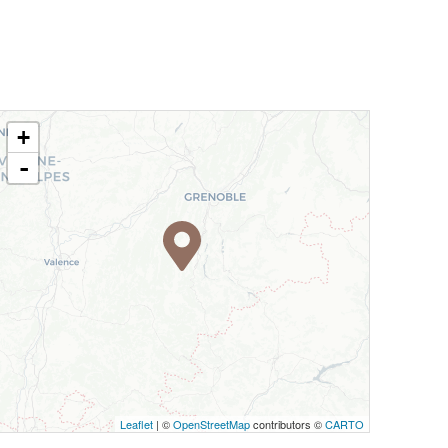
+
-
Leaflet
| ©
OpenStreetMap
contributors ©
CARTO