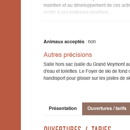
maintien et au développement de ces activi
inciter à ces pratiques sportives.
L’association propose au sein de son clu
la pratique et le perfectionnement des sport
activités dans le cadre des loisirs, de la s
touristique.
Animaux acceptés
: non
Autres précisions
Location de raquettes à neige, pulka pour 
Prêt de fauteuil handisport
Salle hors sac (salle du Grand Veymont 
Zone de fartage gratuite en adhérant à l'a
d'eau et toilettes. Le Foyer de ski de fond
handisport pour glisser sur les pistes de sk
"Nordic parc"
Jardin d'enfant tous les jours
50 km de ski nordique se répartissent sur 8
Présentation
Ouvertures / tarifs
zone d’apprentissage ludique, les plus sport
Fart fluoré INTERDIT.
Ouvertures / tarifs