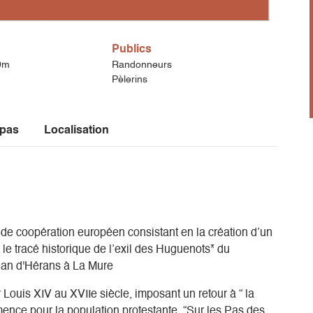
Publics
0m
Randonneurs
Pèlerins
 pas
Localisation
 de coopération européen consistant en la création d’un
 le tracé historique de l’exil des Huguenots* du
Jean d'Hérans à La Mure
 Louis XIV au XVIIe siècle, imposant un retour à “ la
mence pour la population protestante. “Sur les Pas des