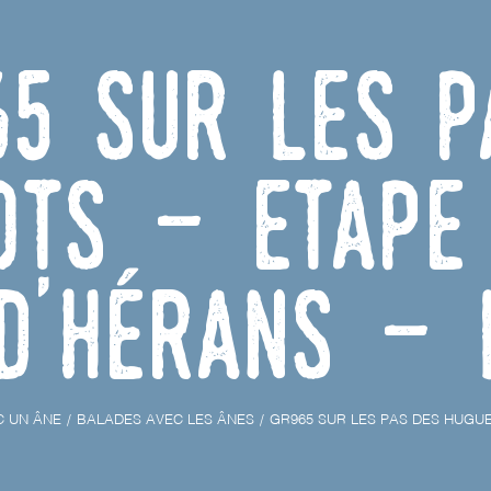
65 Sur les P
ots - Etape 
d'Hérans - 
C UN ÂNE
BALADES AVEC LES ÂNES
GR965 SUR LES PAS DES HUGUEN