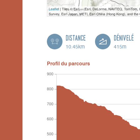
Leaflet
| Tiles © Esri — Esri, DeLorme, NAVTEQ, TomTom,
Survey, Esri Japan, METI, Esri China (Hong Kong), and th
Distance
Dénivelé
10.45km
415m
Profil du parcours
900
800
700
600
500