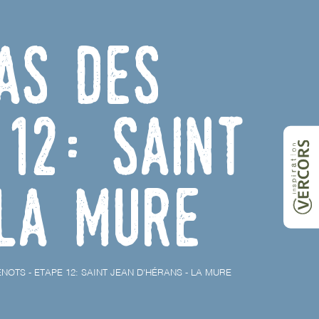
as des
12: Saint
La Mure
OTS - ETAPE 12: SAINT JEAN D'HÉRANS - LA MURE