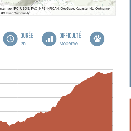
 Intermap, iPC, USGS, FAO, NPS, NRCAN, GeoBase, Kadaster NL, Ordnance
e GIS User Community
Durée
Difficulté
2h
Modérée