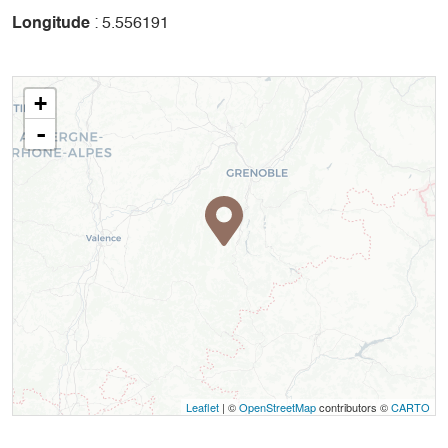
Longitude
: 5.556191
+
-
Leaflet
| ©
OpenStreetMap
contributors ©
CARTO