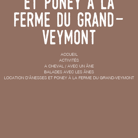
et poney à la
ferme du Grand-
Veymont
ACCUEIL
ACTIVITÉS
A CHEVAL / AVEC UN ÂNE
BALADES AVEC LES ÂNES
LOCATION D'ÂNESSES ET PONEY À LA FERME DU GRAND-VEYMONT