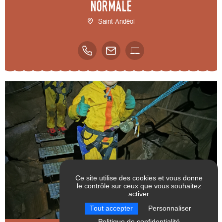
normale
Saint-Andéol
Ce site utilise des cookies et vous donne
le contrôle sur ceux que vous souhaitez
activer
RÉINITIALISER LES
VALIDER
Tout accepter
Personnaliser
FILTRES
Politique de confidentialité