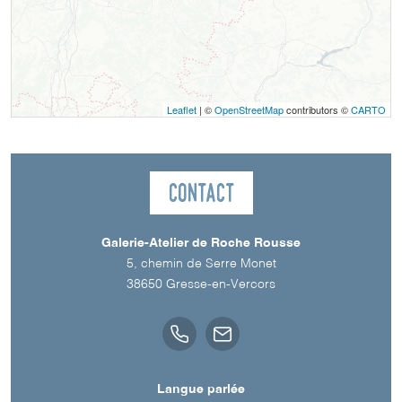
Leaflet
| ©
OpenStreetMap
contributors ©
CARTO
Contact
Galerie-Atelier de Roche Rousse
5, chemin de Serre Monet
38650
Gresse-en-Vercors
Langue parlée