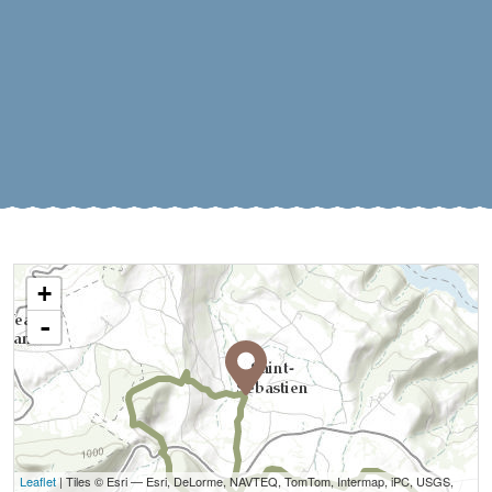
+
-
Leaflet
| Tiles © Esri — Esri, DeLorme, NAVTEQ, TomTom, Intermap, iPC, USGS,