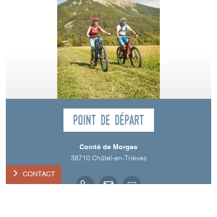
Point de départ
Comté de Morges
38710
Châtel-en-Trièves
CONTACT
Langue parlée