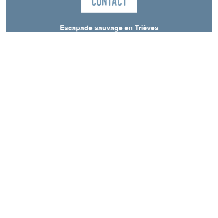
Contact
Escapade sauvage en Trièves
La Ferme Léon Ninette
Chemin du Serre de la mule, Cordéac
38710
Châtel-en-Trièves
Langue parlée
Français