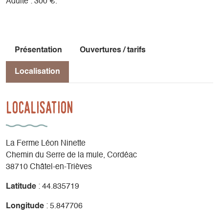
Adulte : 300 €.
vos envies et de votre état !
De 15 à 25 km pour terminer notre boucle.
Arrivée entre 17 et 18h, puis rangement et petit pot de
départ…
Présentation
Ouvertures / tarifs
Randonnée pour cavalier.e.s autonome aux 3 allures et
Localisation
dans la préparation du cheval.
Localisation
La Ferme Léon Ninette
Chemin du Serre de la mule, Cordéac
38710 Châtel-en-Trièves
Latitude
: 44.835719
Longitude
: 5.847706