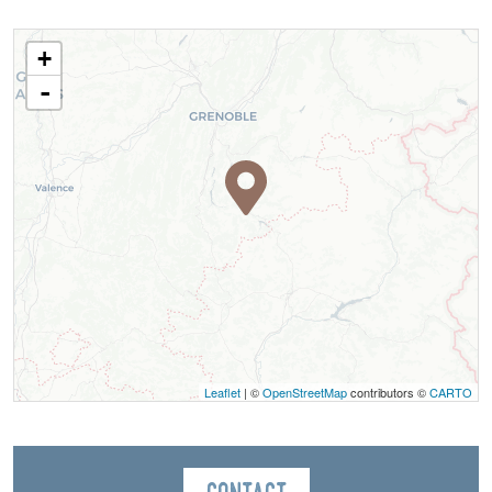
+
-
Leaflet
| ©
OpenStreetMap
contributors ©
CARTO