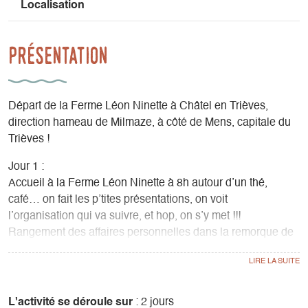
Localisation
Présentation
Départ de la Ferme Léon Ninette à Châtel en Trièves,
direction hameau de Milmaze, à côté de Mens, capitale du
Trièves !
Jour 1 :
Accueil à la Ferme Léon Ninette à 8h autour d’un thé,
café… on fait les p’tites présentations, on voit
l’organisation qui va suivre, et hop, on s’y met !!!
Rangement des affaires personnelles dans la remorque de
rando.
Attribution des chevaux et préparation des chevaux et du
paquetage.
En route (9h30/10h), à pied d’abord pour permettre au
L'activité se déroule sur
: 2 jours