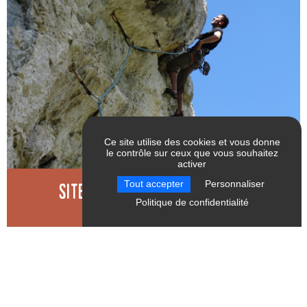
Ce site utilise des cookies et vous donne
le contrôle sur ceux que vous souhaitez
activer
RÉINITIALISER LES
VALIDER
Site d'escalade Chez Maman
Tout accepter
Personnaliser
FILTRES
Politique de confidentialité
Saint-Guillaume