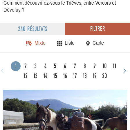
Comment découvrirez-vous le Trièves, entre Vercors et
Dévoluy ?
Filtrer
240 résultats
Mixte
Liste
Carte
1
2
3
4
5
6
7
8
9
10
11
12
13
14
15
16
17
18
19
20