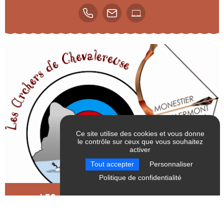
Ce site utilise des cookies et vous donne
le contrôle sur ceux que vous souhaitez
activer
RÉINITIALISER LES
VALIDER
Tout accepter
Personnaliser
FILTRES
Politique de confidentialité
Les archers de Chevalereuse
Monestier-de-Clermont