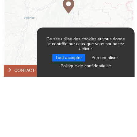
Ce site utilise des cookies et vous donne
le contrôle sur ceux que vous souhaitez
activer
Tout accepter
Personnaliser
Leaflet
| ©
OpenStreetMap
contributors ©
CARTO
Politique de confidentialité
CONTACT
Contact
Montagnes Sentiers Sérénité - Accompagnatrice en
montagne
38650
Château-Bernard