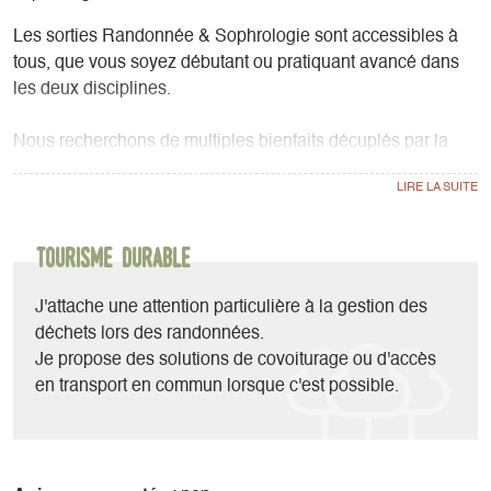
Les sorties Randonnée & Sophrologie sont accessibles à
tous, que vous soyez débutant ou pratiquant avancé dans
les deux disciplines.
Nous recherchons de multiples bienfaits décuplés par la
combinaison de ces deux activités :
- Des bienfaits tant pour le corps que l’esprit
- Equilibre émotionnel (réduction du stress et meilleure
gestion des émotions)
Tourisme durable
- Bien-être physique
J'attache une attention particulière à la gestion des
Les Randonnées & Sophrologie sont proposées à la
déchets lors des randonnées.
journée.
Je propose des solutions de covoiturage ou d'accès
en transport en commun lorsque c'est possible.
La programmation d’une sortie Randonnée & Sophrologie
est possible à la demande pour un groupe constitué.