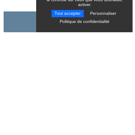
activer
Tout accepter
Personnaliser
Contact
Politique de confidentialité
Montagnes Sentiers Sérénité - Accompagnatrice en
montagne
38650
Château-Bernard
Langue parlée
Français