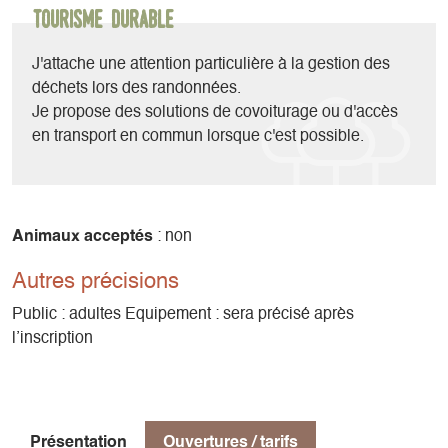
gestion des émotions)
Tourisme durable
- Paix intérieure & clarté mentale
- Bien-être physique
J'attache une attention particulière à la gestion des
- Connexion à sa nature profonde
déchets lors des randonnées.
Je propose des solutions de covoiturage ou d'accès
Les Randonnées & Yoga sont proposées à la journée. Une
en transport en commun lorsque c'est possible.
formule de type séjour ou stage sur plusieurs jours est à
l’étude.
La programmation d’une sortie Randonnée & Yoga est
Animaux acceptés
: non
possible à la demande pour un groupe constitué.
Autres précisions
Public : adultes Equipement : sera précisé après
l’inscription
Présentation
Ouvertures / tarifs