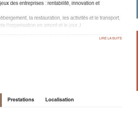
x des entreprises : rentabilité, innovation et
ébergement, la restauration, les activités et le transport,
de l'organisation en amont et le jour J.
t l’artisanat : orientation nature, construction de
rie, savonnerie, visite de distilleries…
s moments uniques pour vos équipes et ainsi favorisent
 à l’entreprise.
Prestations
Localisation