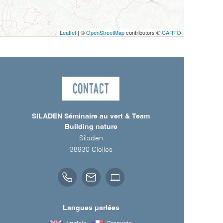
Leaflet
| ©
OpenStreetMap
contributors ©
CARTO
Contact
SILADEN Séminaire au vert & Team
Building nature
Siladen
38930
Clelles
Langues parlées