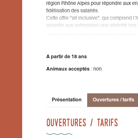
région Rhône Alpes pour répondre aux enjeu
fidélisation des salariés.
Cette offre "all inclusive", qui comprend l’h
garantie aux entreprises une sérénité lors 
Les activités sont tournées vers la nature e
cabanes, défi nature, atelier poterie, vanne
A partir de 18 ans
Ces activités au cœur du vivant créent de
Animaux acceptés
: non
la cohésion et le sentiment d’appartenance
Présentation
Ouvertures / tarifs
Ouvertures / tarifs