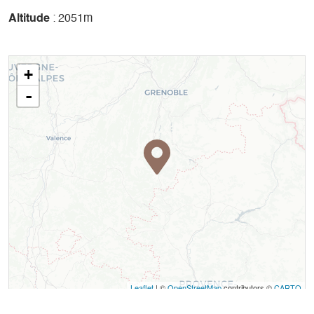
Altitude
: 2051m
+
-
Leaflet
| ©
OpenStreetMap
contributors ©
CARTO