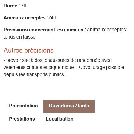
Dénivelé 777m
Durée
: 7h
Difficulté Peu difficile
Animaux acceptés
: oui
Précisions concernant les animaux
: Animaux acceptés:
tenus en laisse
Autres précisions
- prévoir sac à dos, chaussures de randonnée avec
vêtements chauds et pique-nique. - Covoiturage possible
depuis les transports publics.
Présentation
Ouvertures / tarifs
Prestations
Localisation