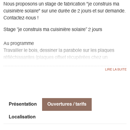
Nous proposons un stage de fabrication "je construis ma
cuisinière solaire" sur une durée de 2 jours et sur demande.
Contactez-nous !
Stage “je construis ma cuisinière solaire” 2 jours
Au programme
Travailler le bois, dessiner la parabole sur les plaques
réfléchissantes (plaques offset récupérées chez un
imprimeur), découper le métal… et apprendre à utiliser la
cuisinière pour réussir ses cuissons ! Ce modèle de cuiseur
se nomme aussi parabole solaire ou barbecue solaire et fait
90 cm de diamètre.
Chaque participant·e (ou binôme) repartira avec sa
Présentation
Ouvertures / tarifs
parabole prête à l’emploi.
Des cuissons solaires, avec dégustation, se mettront en
Localisation
place si le soleil est avec nous !