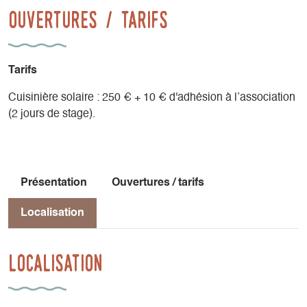
Pique-nique tiré du sac pour les repas du midi.
Ouvertures / tarifs
Tarifs
Cuisinière solaire : 250 € + 10 € d'adhésion à l’association
(2 jours de stage).
Présentation
Ouvertures / tarifs
Localisation
Localisation