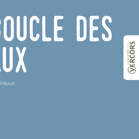
oucle des
aux
HÂTEAUX