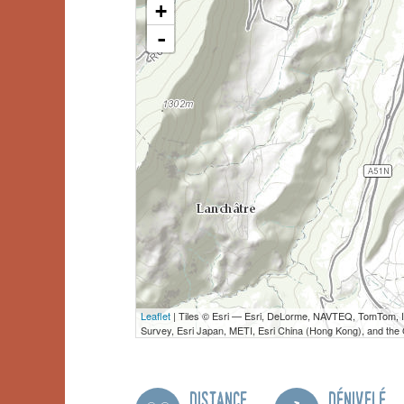
+
-
Leaflet
| Tiles © Esri — Esri, DeLorme, NAVTEQ, TomTom,
Survey, Esri Japan, METI, Esri China (Hong Kong), and th
Distance
Dénivelé