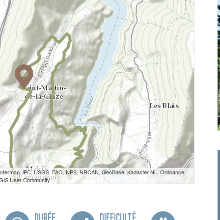
 Intermap, iPC, USGS, FAO, NPS, NRCAN, GeoBase, Kadaster NL, Ordnance
e GIS User Community
Durée
Difficulté