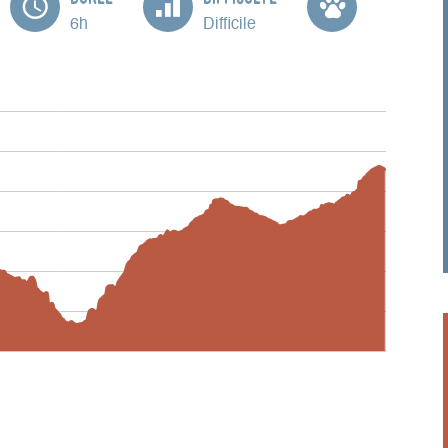
6h
Difficile