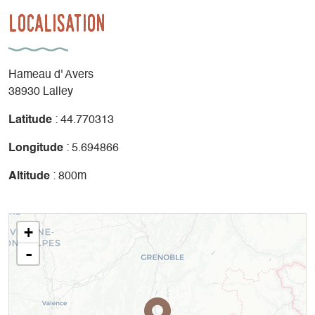
Localisation
Hameau d' Avers
38930 Lalley
Latitude
: 44.770313
Longitude
: 5.694866
Altitude
: 800m
+
-