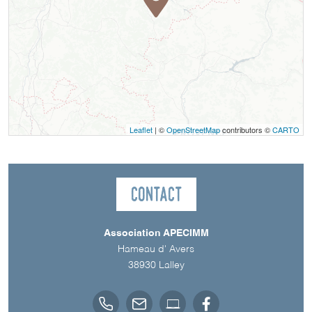
Leaflet
| ©
OpenStreetMap
contributors ©
CARTO
Contact
Association APECIMM
Hameau d' Avers
38930
Lalley