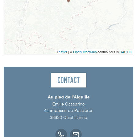
Leaflet
| ©
OpenStreetMap
contributors ©
CARTO
Contact
Au pied de l'Aiguille
Emilie Cassarino
44 impasse de Passières
38930
Chichilianne