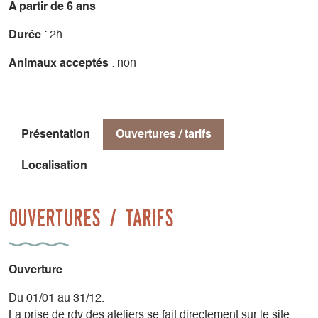
A partir de 6 ans
Chaque atelier dure 2 heures et comprend :
Durée
: 2h
- le tissu fourni,
Animaux acceptés
: non
- le prêt de la machine à coudre,
- un accompagnement individuel et personnalisé.
Présentation
Ouvertures / tarifs
Au choix, repartez avec votre création !
Localisation
- Pour les adultes : un kit découverte zéro déchet, un tote
bag ou une trousse.
- Pour les enfants, dès 6 ans : des maxi lingettes lavables,
Ouvertures / tarifs
un pochon à trésor ou une housse de coussin.
Venez partager un moment de détente et de création dans
Ouverture
une ambiance chaleureuse !
Du 01/01 au 31/12.
La prise de rdv des ateliers se fait directement sur le site